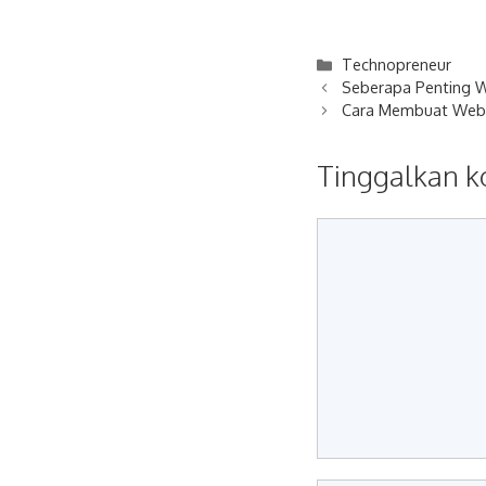
Kategori
Technopreneur
Seberapa Penting We
Cara Membuat Websi
Tinggalkan 
Komentar