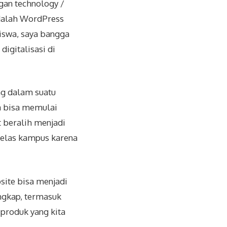
an technology /
dalah WordPress
iswa, saya bangga
gitalisasi di
g dalam suatu
a bisa memulai
 beralih menjadi
 kelas kampus karena
site bisa menjadi
engkap, termasuk
a produk yang kita
.