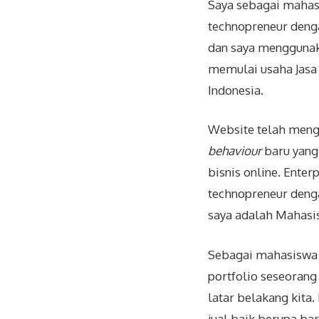
Saya sebagai mahas
technopreneur deng
dan saya menggunak
memulai usaha Jasa
Indonesia.
Website telah meng
behaviour
baru yang
bisnis online. Ente
technopreneur denga
saya adalah Mahasis
Sebagai mahasiswa I
portfolio seseorang
latar belakang kita.
jual baik berupa bar