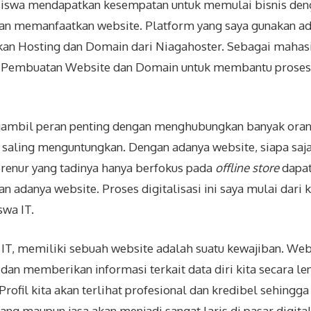
iswa mendapatkan kesempatan untuk memulai bisnis deng
an memanfaatkan website. Platform yang saya gunakan a
an Hosting dan Domain dari
Niagahoster
. Sebagai mahas
 Pembuatan Website dan Domain untuk membantu proses di
ambil peran penting dengan menghubungkan banyak oran
 saling menguntungkan. Dengan adanya website, siapa saj
rprenur yang tadinya hanya berfokus pada
offline store
dapat
n adanya website. Proses digitalisasi ini saya mulai dari
wa IT.
T, memiliki sebuah website adalah suatu kewajiban. Web
 dan memberikan informasi terkait data diri kita secara l
 Profil kita akan terlihat profesional dan kredibel sehingg
ang maupun jasa akan menjadi sangat laris di pasar digital