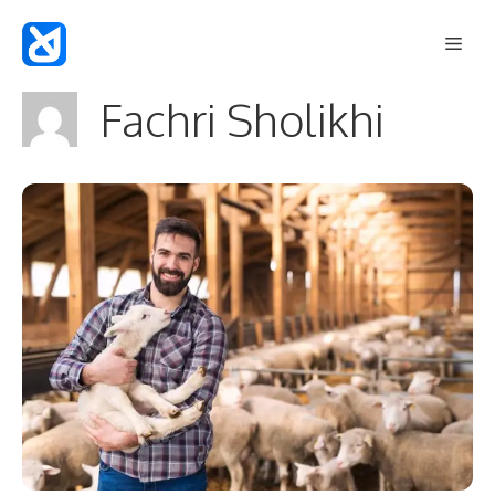
Langsung
Men
ke
isi
Fachri Sholikhi